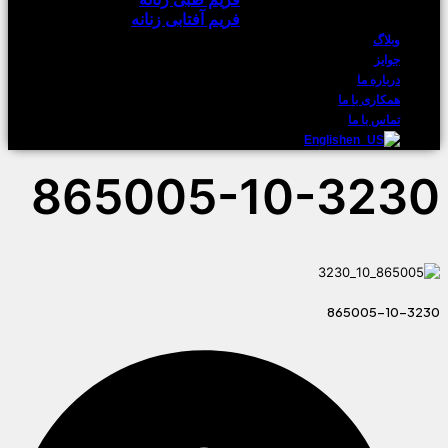
فریم آفتابی زنانه
وبلاگ
جوایز
درباره ما
همکاری با ما
تماس با ما
English
865005-10-3230
865005-10-3230