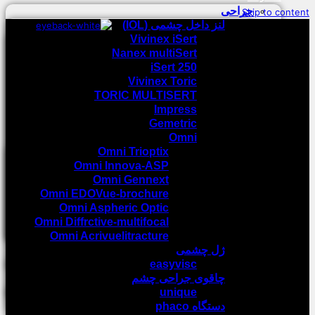
جراحی
Skip to content
لنز داخل چشمی (IOL)
Vivinex iSert
Nanex multiSert
iSert 250
Vivinex Toric
TORIC MULTISERT
Impress
Gemetric
Omni
Omni Trioptix
Omni Innova-ASP
Omni Gennext
Omni EDOVue-brochure
Omni Aspheric Optic
Omni Diffrctive-multifocal
Omni Acrivuelitracture
ژل چشمی
easyvisc
چاقوی جراحی چشم
unique
دستگاه phaco