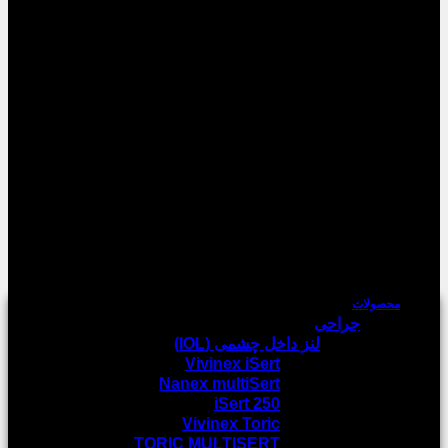
محصولات
جراحی
لنز داخل چشمی (IOL)
Vivinex iSert
Nanex multiSert
iSert 250
Vivinex Toric
TORIC MULTISERT