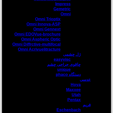
Impress
Gemetric
Omni
Omni Trioptix
Omni Innova-ASP
Omni Gennext
Omni EDOVue-brochure
Omni Aspheric Optic
Omni Diffrctive-multifocal
Omni Acrivuelitracture
ژل چشمی
easyvisc
چاقوی جراحی چشم
unique
دستگاه phaco
عدسی
Hoya
Maxxee
Utah
Pentax
فریم
Eschenbach