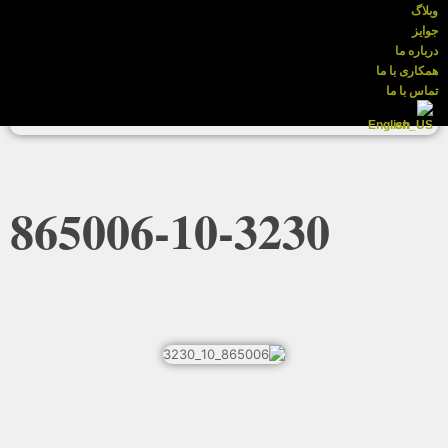
وبلاگ
جوایز
درباره ما
همکاری با ما
تماس با ما
English
865006-10-3230