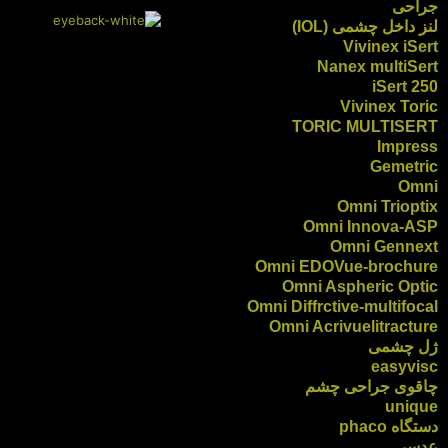
جراحی
لنز داخل چشمی (IOL)
Vivinex iSert
Nanex multiSert
iSert 250
Vivinex Toric
TORIC MULTISERT
Impress
Gemetric
Omni
Omni Trioptix
Omni Innova-ASP
Omni Gennext
Omni EDOVue-brochure
Omni Aspheric Optic
Omni Diffrctive-multifocal
Omni Acrivuelitracture
ژل چشمی
easyvisc
چاقوی جراحی چشم
unique
دستگاه phaco
عدسی