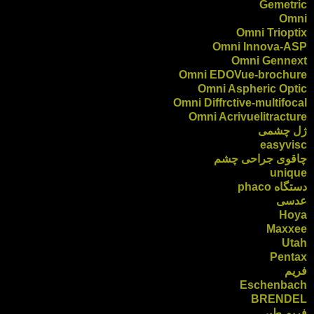
Gemetric
Omni
Omni Trioptix
Omni Innova-ASP
Omni Gennext
Omni EDOVue-brochure
Omni Aspheric Optic
Omni Diffrctive-multifocal
Omni Acrivuelitracture
ژل چشمی
easyvisc
چاقوی جراحی چشم
unique
دستگاه phaco
عدسی
Hoya
Maxxee
Utah
Pentax
فریم
Eschenbach
BRENDEL
فریم طبی