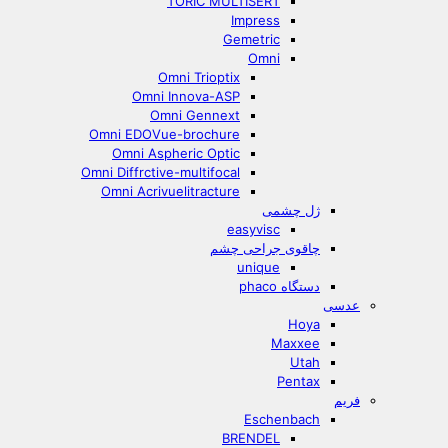
TORIC MULTISERT
Impress
Gemetric
Omni
Omni Trioptix
Omni Innova-ASP
Omni Gennext
Omni EDOVue-brochure
Omni Aspheric Optic
Omni Diffrctive-multifocal
Omni Acrivuelitracture
ژل چشمی
easyvisc
چاقوی جراحی چشم
unique
دستگاه phaco
عدسی
Hoya
Maxxee
Utah
Pentax
فریم
Eschenbach
BRENDEL