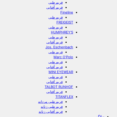
فریم طبی
فریم آفتابی
Fineline
فریم طبی
FREIGEIST
فریم طبی
HUMPHREY’S
فریم طبی
فریم آفتابی
Jos. Eschenbach
فریم طبی
Marc O‘Polo
فریم طبی
فریم آفتابی
MINI EYEWEAR
فریم طبی
فریم آفتابی
TALBOT RUNHOF
فریم آفتابی
TITANFLEX
فریم طبی مردانه
فریم طبی زنانه
فریم آفتابی زنانه
وبلاگ