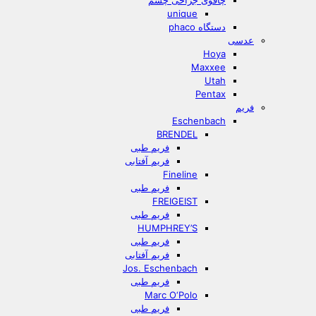
چاقوی جراحی چشم
unique
دستگاه phaco
عدسی
Hoya
Maxxee
Utah
Pentax
فریم
Eschenbach
BRENDEL
فریم طبی
فریم آفتابی
Fineline
فریم طبی
FREIGEIST
فریم طبی
HUMPHREY’S
فریم طبی
فریم آفتابی
Jos. Eschenbach
فریم طبی
Marc O‘Polo
فریم طبی