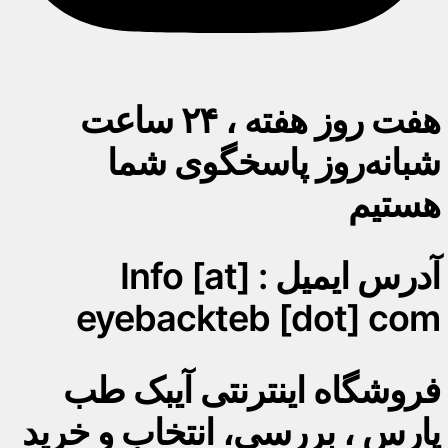
هفت روز هفته ، ۲۴ ساعت
شبانه‌روز پاسخگوی شما
هستیم
آدرس ایمیل : Info [at]
eyebackteb [dot] com
فروشگاه اینترنتی آیبک طب
پارس ، بررسی، انتخاب و خرید