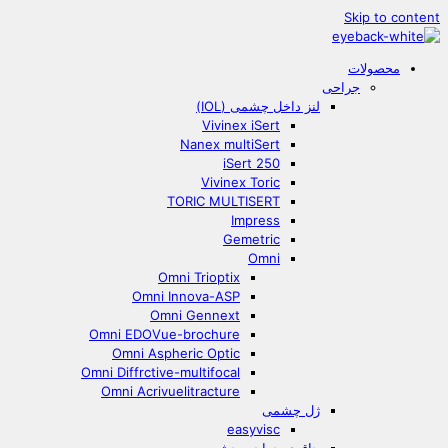
Skip to content
محصولات
جراحی
لنز داخل چشمی (IOL)
Vivinex iSert
Nanex multiSert
iSert 250
Vivinex Toric
TORIC MULTISERT
Impress
Gemetric
Omni
Omni Trioptix
Omni Innova-ASP
Omni Gennext
Omni EDOVue-brochure
Omni Aspheric Optic
Omni Diffrctive-multifocal
Omni Acrivuelitracture
ژل چشمی
easyvisc