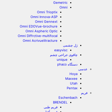
Gemetric
Omni
Omni Trioptix
Omni Innova-ASP
Omni Gennext
Omni EDOVue-brochure
Omni Aspheric Optic
Omni Diffrctive-multifocal
Omni Acrivuelitracture
ژل چشمی
easyvisc
چاقوی جراحی چشم
unique
دستگاه phaco
عدسی
Hoya
Maxxee
Utah
Pentax
فریم
Eschenbach
BRENDEL
فریم طبی
فریم آفتابی