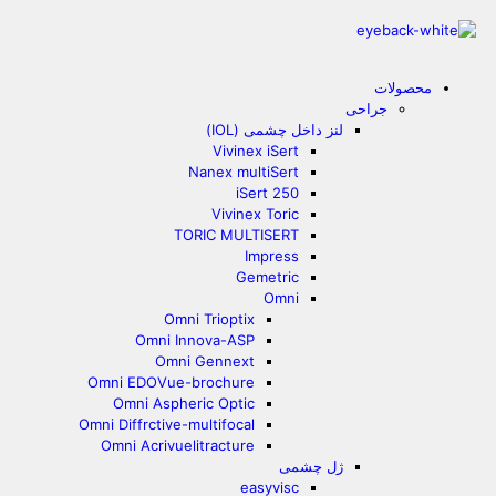
محصولات
جراحی
لنز داخل چشمی (IOL)
Vivinex iSert
Nanex multiSert
iSert 250
Vivinex Toric
TORIC MULTISERT
Impress
Gemetric
Omni
Omni Trioptix
Omni Innova-ASP
Omni Gennext
Omni EDOVue-brochure
Omni Aspheric Optic
Omni Diffrctive-multifocal
Omni Acrivuelitracture
ژل چشمی
easyvisc