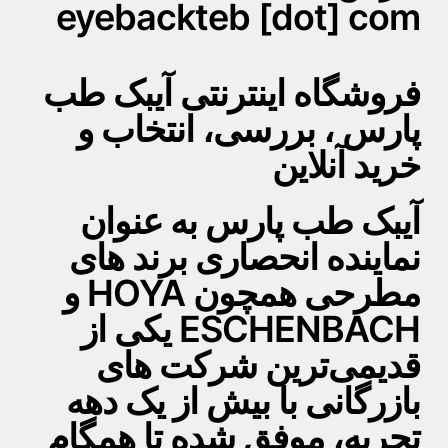
eyebackteb [dot] com
فروشگاه اینترنتی آیبک طب
پارس ، بررسی، انتخاب و
خرید آنلاین
آیبک طب پارس به عنوان
نماینده انحصاری برند های
مطرحی همچون HOYA و
ESCHENBACH یکی از
قدیمی‌ترین شرکت های
بازرگانی با بیش از یک دهه
تجربه، موفق شده تا همگام