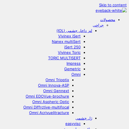
Skip to content
محصولات
جراحی
لنز داخل چشمی (IOL)
Vivinex iSert
Nanex multiSert
iSert 250
Vivinex Toric
TORIC MULTISERT
Impress
Gemetric
Omni
Omni Trioptix
Omni Innova-ASP
Omni Gennext
Omni EDOVue-brochure
Omni Aspheric Optic
Omni Diffrctive-multifocal
Omni Acrivuelitracture
ژل چشمی
easyvisc