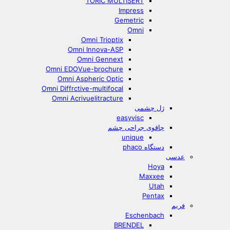
TORIC MULTISERT
Impress
Gemetric
Omni
Omni Trioptix
Omni Innova-ASP
Omni Gennext
Omni EDOVue-brochure
Omni Aspheric Optic
Omni Diffrctive-multifocal
Omni Acrivuelitracture
ژل چشمی
easyvisc
چاقوی جراحی چشم
unique
دستگاه phaco
عدسی
Hoya
Maxxee
Utah
Pentax
فریم
Eschenbach
BRENDEL