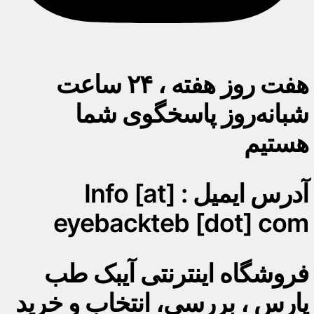
هفت روز هفته ، ۲۴ ساعت
شبانه‌روز پاسخگوی شما
هستیم
آدرس ایمیل : Info [at]
eyebackteb [dot] com
فروشگاه اینترنتی آیبک طب
پارس ، بررسی، انتخاب و خرید