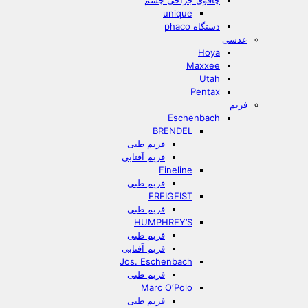
چاقوی جراحی چشم
unique
دستگاه phaco
عدسی
Hoya
Maxxee
Utah
Pentax
فریم
Eschenbach
BRENDEL
فریم طبی
فریم آفتابی
Fineline
فریم طبی
FREIGEIST
فریم طبی
HUMPHREY’S
فریم طبی
فریم آفتابی
Jos. Eschenbach
فریم طبی
Marc O‘Polo
فریم طبی