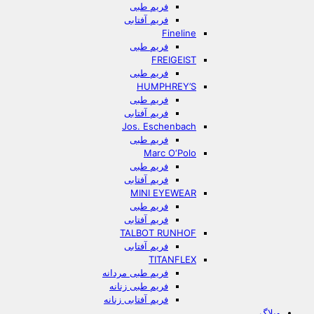
فریم طبی
فریم آفتابی
Fineline
فریم طبی
FREIGEIST
فریم طبی
HUMPHREY’S
فریم طبی
فریم آفتابی
Jos. Eschenbach
فریم طبی
Marc O‘Polo
فریم طبی
فریم آفتابی
MINI EYEWEAR
فریم طبی
فریم آفتابی
TALBOT RUNHOF
فریم آفتابی
TITANFLEX
فریم طبی مردانه
فریم طبی زنانه
فریم آفتابی زنانه
وبلاگ