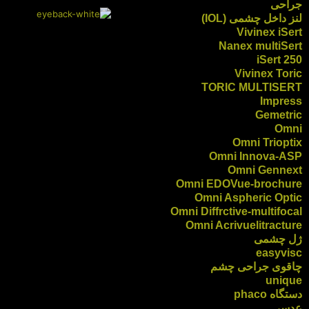
جراحی
لنز داخل چشمی (IOL)
Vivinex iSert
Nanex multiSert
iSert 250
Vivinex Toric
TORIC MULTISERT
Impress
Gemetric
Omni
Omni Trioptix
Omni Innova-ASP
Omni Gennext
Omni EDOVue-brochure
Omni Aspheric Optic
Omni Diffrctive-multifocal
Omni Acrivuelitracture
ژل چشمی
easyvisc
چاقوی جراحی چشم
unique
دستگاه phaco
عدسی