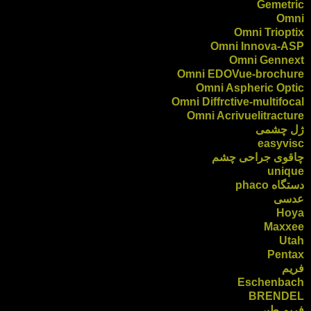
Gemetric
Omni
Omni Trioptix
Omni Innova-ASP
Omni Gennext
Omni EDOVue-brochure
Omni Aspheric Optic
Omni Diffrctive-multifocal
Omni Acrivuelitracture
ژل چشمی
easyvisc
چاقوی جراحی چشم
unique
دستگاه phaco
عدسی
Hoya
Maxxee
Utah
Pentax
فریم
Eschenbach
BRENDEL
فریم طبی