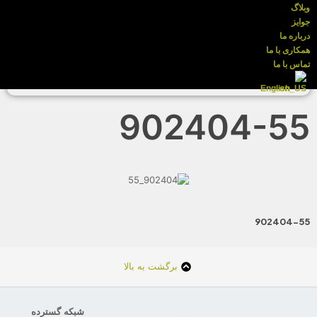
وبلاگ
جوایز
درباره ما
همکاری با ما
تماس با ما
English
902404-55
902404-55
برگشت به بالا
شبکه گسترده