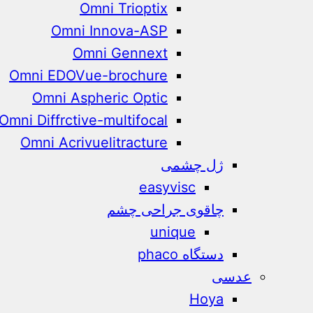
Omni Trioptix
Omni Innova-ASP
Omni Gennext
Omni EDOVue-brochure
Omni Aspheric Optic
Omni Diffrctive-multifocal
Omni Acrivuelitracture
ژل چشمی
easyvisc
چاقوی جراحی چشم
unique
دستگاه phaco
عدسی
Hoya