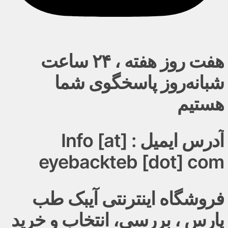
هفت روز هفته ، ۲۴ ساعت
شبانه‌روز پاسخگوی شما
هستیم
آدرس ایمیل : Info [at]
eyebackteb [dot] com
فروشگاه اینترنتی آیبک طب
پارس ، بررسی، انتخاب و خرید