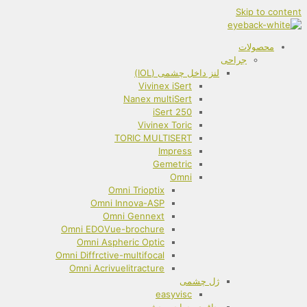
Skip to content
محصولات
جراحی
لنز داخل چشمی (IOL)
Vivinex iSert
Nanex multiSert
iSert 250
Vivinex Toric
TORIC MULTISERT
Impress
Gemetric
Omni
Omni Trioptix
Omni Innova-ASP
Omni Gennext
Omni EDOVue-brochure
Omni Aspheric Optic
Omni Diffrctive-multifocal
Omni Acrivuelitracture
ژل چشمی
easyvisc