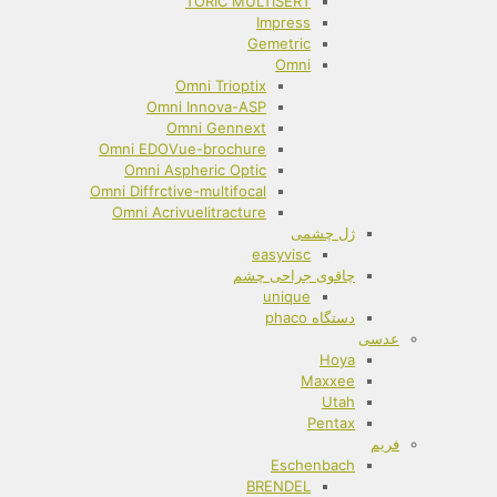
TORIC MULTISERT
Impress
Gemetric
Omni
Omni Trioptix
Omni Innova-ASP
Omni Gennext
Omni EDOVue-brochure
Omni Aspheric Optic
Omni Diffrctive-multifocal
Omni Acrivuelitracture
ژل چشمی
easyvisc
چاقوی جراحی چشم
unique
دستگاه phaco
عدسی
Hoya
Maxxee
Utah
Pentax
فریم
Eschenbach
BRENDEL