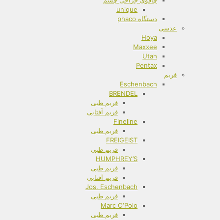
چاقوی جراحی چشم
unique
دستگاه phaco
عدسی
Hoya
Maxxee
Utah
Pentax
فریم
Eschenbach
BRENDEL
فریم طبی
فریم آفتابی
Fineline
فریم طبی
FREIGEIST
فریم طبی
HUMPHREY’S
فریم طبی
فریم آفتابی
Jos. Eschenbach
فریم طبی
Marc O‘Polo
فریم طبی