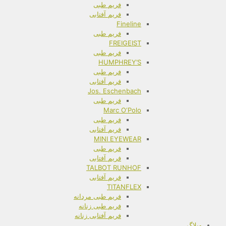
فریم طبی
فریم آفتابی
Fineline
فریم طبی
FREIGEIST
فریم طبی
HUMPHREY’S
فریم طبی
فریم آفتابی
Jos. Eschenbach
فریم طبی
Marc O‘Polo
فریم طبی
فریم آفتابی
MINI EYEWEAR
فریم طبی
فریم آفتابی
TALBOT RUNHOF
فریم آفتابی
TITANFLEX
فریم طبی مردانه
فریم طبی زنانه
فریم آفتابی زنانه
وبلاگ