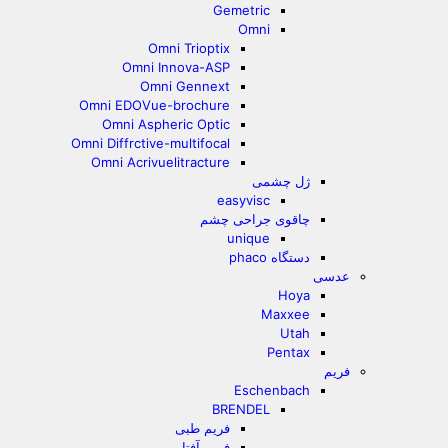
Gemetric
Omni
Omni Trioptix
Omni Innova-ASP
Omni Gennext
Omni EDOVue-brochure
Omni Aspheric Optic
Omni Diffrctive-multifocal
Omni Acrivuelitracture
ژل چشمی
easyvisc
چاقوی جراحی چشم
unique
دستگاه phaco
عدسی
Hoya
Maxxee
Utah
Pentax
فریم
Eschenbach
BRENDEL
فریم طبی
فریم آفتابی