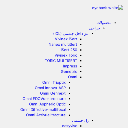
محصولات
جراحی
لنز داخل چشمی (IOL)
Vivinex iSert
Nanex multiSert
iSert 250
Vivinex Toric
TORIC MULTISERT
Impress
Gemetric
Omni
Omni Trioptix
Omni Innova-ASP
Omni Gennext
Omni EDOVue-brochure
Omni Aspheric Optic
Omni Diffrctive-multifocal
Omni Acrivuelitracture
ژل چشمی
easyvisc