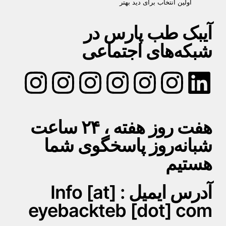
اولین انتخاب برای دید بهتر
آیبک طب پارس در
شبکه‌های اجتماعی
هفت روز هفته ، ۲۴ ساعت
شبانه‌روز پاسخگوی شما
هستیم
آدرس ایمیل : Info [at]
eyebackteb [dot] com