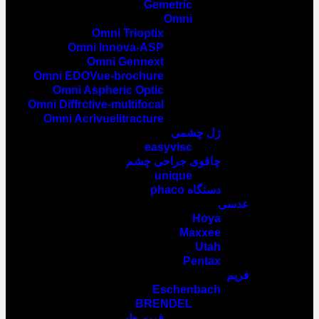
Gemetric
Omni
Omni Trioptix
Omni Innova-ASP
Omni Gennext
Omni EDOVue-brochure
Omni Aspheric Optic
Omni Diffrctive-multifocal
Omni Acrivuelitracture
ژل چشمی
easyvisc
چاقوی جراحی چشم
unique
دستگاه phaco
عدسی
Hoya
Maxxee
Utah
Pentax
فریم
Eschenbach
BRENDEL
فریم طبی