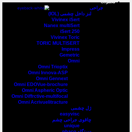
محصولات
جراحی
لنز داخل چشمی (IOL)
Vivinex iSert
Nanex multiSert
iSert 250
Vivinex Toric
TORIC MULTISERT
Impress
Gemetric
Omni
Omni Trioptix
Omni Innova-ASP
Omni Gennext
Omni EDOVue-brochure
Omni Aspheric Optic
Omni Diffrctive-multifocal
Omni Acrivuelitracture
ژل چشمی
easyvisc
چاقوی جراحی چشم
unique
دستگاه phaco