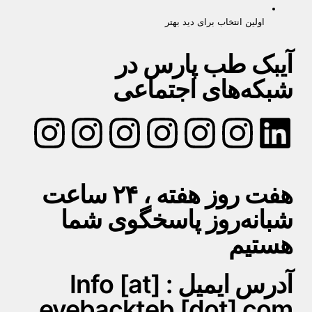
اولین انتخاب برای دید بهتر
آیبک طب پارس در
شبکه‌های اجتماعی
هفت روز هفته ، ۲۴ ساعت
شبانه‌روز پاسخگوی شما
هستیم
آدرس ایمیل : Info [at]
eyebackteb [dot] com