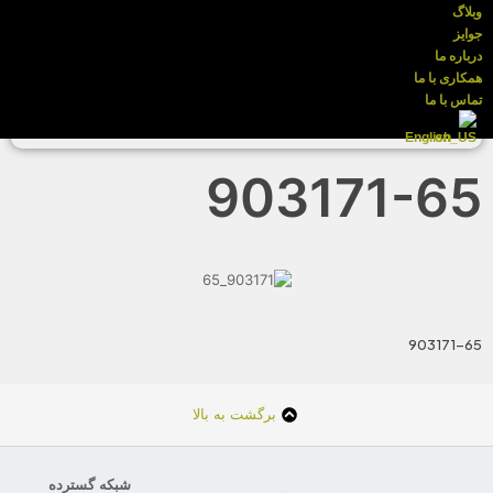
وبلاگ
جوایز
درباره ما
همکاری با ما
تماس با ما
English
903171-65
903171-65
برگشت به بالا
شبکه گسترده