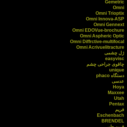
Gemetric
Omni
Omni Trioptix
Omni Innova-ASP
Omni Gennext
Omni EDOVue-brochure
Omni Aspheric Optic
Omni Diffrctive-multifocal
Omni Acrivuelitracture
ژل چشمی
easyvisc
چاقوی جراحی چشم
unique
دستگاه phaco
عدسی
Hoya
Maxxee
Utah
Pentax
فریم
Eschenbach
BRENDEL
فریم طبی