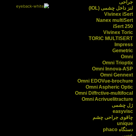
جراحی
لنز داخل چشمی (IOL)
Vivinex iSert
Nanex multiSert
iSert 250
Vivinex Toric
TORIC MULTISERT
Impress
Gemetric
Omni
Omni Trioptix
Omni Innova-ASP
Omni Gennext
Omni EDOVue-brochure
Omni Aspheric Optic
Omni Diffrctive-multifocal
Omni Acrivuelitracture
ژل چشمی
easyvisc
چاقوی جراحی چشم
unique
دستگاه phaco
عدسی