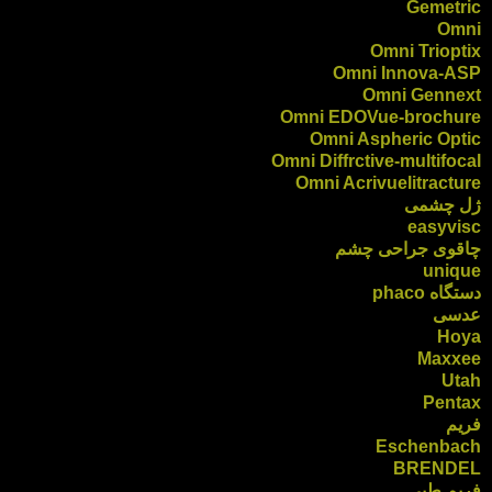
Gemetric
Omni
Omni Trioptix
Omni Innova-ASP
Omni Gennext
Omni EDOVue-brochure
Omni Aspheric Optic
Omni Diffrctive-multifocal
Omni Acrivuelitracture
ژل چشمی
easyvisc
چاقوی جراحی چشم
unique
دستگاه phaco
عدسی
Hoya
Maxxee
Utah
Pentax
فریم
Eschenbach
BRENDEL
فریم طبی