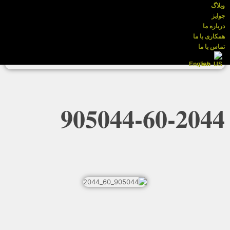
وبلاگ
جوایز
درباره ما
همکاری با ما
تماس با ما
English
905044-60-2044