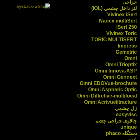
جراحی
لنز داخل چشمی (IOL)
Vivinex iSert
Nanex multiSert
iSert 250
Vivinex Toric
TORIC MULTISERT
Impress
Gemetric
Omni
Omni Trioptix
Omni Innova-ASP
Omni Gennext
Omni EDOVue-brochure
Omni Aspheric Optic
Omni Diffrctive-multifocal
Omni Acrivuelitracture
ژل چشمی
easyvisc
چاقوی جراحی چشم
unique
دستگاه phaco
عدسی