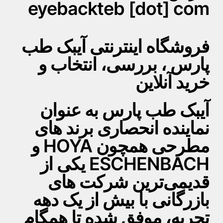
eyebackteb [dot] com
فروشگاه اینترنتی آیبک طب
پارس ، بررسی، انتخاب و
خرید آنلاین
آیبک طب پارس به عنوان
نماینده انحصاری برند های
مطرحی همچون HOYA و
ESCHENBACH یکی از
قدیمی‌ترین شرکت های
بازرگانی با بیش از یک دهه
تجربه، موفق شده تا همگام