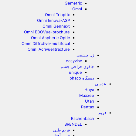
Gemetric
Omni
Omni Trioptix
Omni Innova-ASP
Omni Gennext
Omni EDOVue-brochure
Omni Aspheric Optic
Omni Diffrctive-multifocal
Omni Acrivuelitracture
ژل چشمی
easyvisc
چاقوی جراحی چشم
unique
دستگاه phaco
عدسی
Hoya
Maxxee
Utah
Pentax
فریم
Eschenbach
BRENDEL
فریم طبی
فریم آفتابی