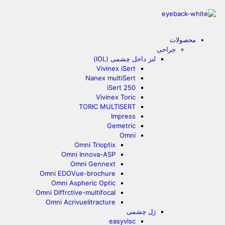
محصولات
جراحی
لنز داخل چشمی (IOL)
Vivinex iSert
Nanex multiSert
iSert 250
Vivinex Toric
TORIC MULTISERT
Impress
Gemetric
Omni
Omni Trioptix
Omni Innova-ASP
Omni Gennext
Omni EDOVue-brochure
Omni Aspheric Optic
Omni Diffrctive-multifocal
Omni Acrivuelitracture
ژل چشمی
easyvisc