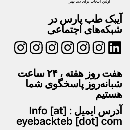
اولین انتخاب برای دید بهتر
آیبک طب پارس در
شبکه‌های اجتماعی
هفت روز هفته ، ۲۴ ساعت
شبانه‌روز پاسخگوی شما
هستیم
آدرس ایمیل : Info [at]
eyebackteb [dot] com