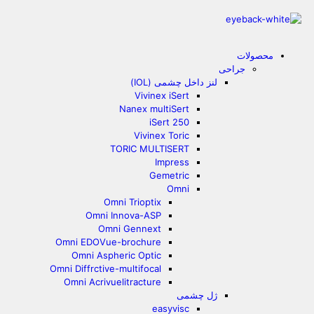
محصولات
جراحی
لنز داخل چشمی (IOL)
Vivinex iSert
Nanex multiSert
iSert 250
Vivinex Toric
TORIC MULTISERT
Impress
Gemetric
Omni
Omni Trioptix
Omni Innova-ASP
Omni Gennext
Omni EDOVue-brochure
Omni Aspheric Optic
Omni Diffrctive-multifocal
Omni Acrivuelitracture
ژل چشمی
easyvisc