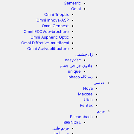
Gemetric
Omni
Omni Trioptix
Omni Innova-ASP
Omni Gennext
Omni EDOVue-brochure
Omni Aspheric Optic
Omni Diffrctive-multifocal
Omni Acrivuelitracture
ژل چشمی
easyvisc
چاقوی جراحی چشم
unique
دستگاه phaco
عدسی
Hoya
Maxxee
Utah
Pentax
فریم
Eschenbach
BRENDEL
فریم طبی
فریم آفتابی