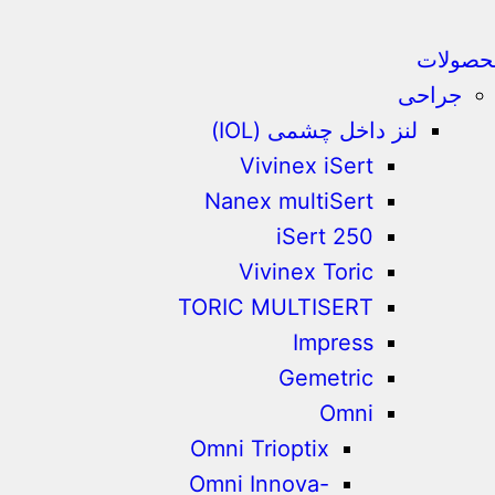
حصولات
جراحی
لنز داخل چشمی (IOL)
Vivinex iSert
Nanex multiSert
iSert 250
Vivinex Toric
TORIC MULTISERT
Impress
Gemetric
Omni
Omni Trioptix
Omni Innova-