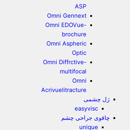
ASP
Omni Gennext
Omni EDOVue-
brochure
Omni Aspheric
Optic
Omni Diffrctive-
multifocal
Omni
Acrivuelitracture
ژل چشمی
easyvisc
چاقوی جراحی چشم
unique