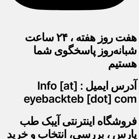
هفت روز هفته ، ۲۴ ساعت
شبانه‌روز پاسخگوی شما
هستیم
آدرس ایمیل : Info [at]
eyebackteb [dot] com
فروشگاه اینترنتی آیبک طب
پارس ، بررسی، انتخاب و خرید