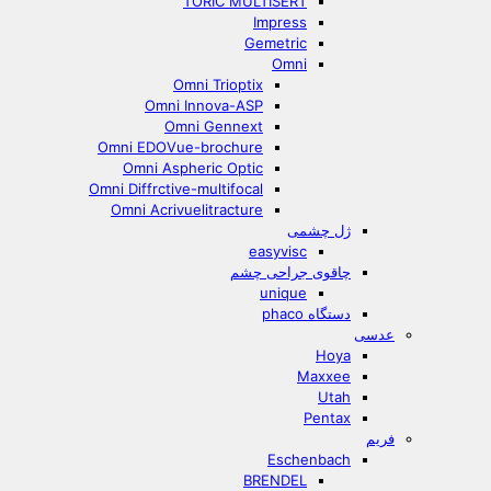
TORIC MULTISERT
Impress
Gemetric
Omni
Omni Trioptix
Omni Innova-ASP
Omni Gennext
Omni EDOVue-brochure
Omni Aspheric Optic
Omni Diffrctive-multifocal
Omni Acrivuelitracture
ژل چشمی
easyvisc
چاقوی جراحی چشم
unique
دستگاه phaco
عدسی
Hoya
Maxxee
Utah
Pentax
فریم
Eschenbach
BRENDEL