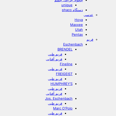
چاقوی جراحی چشم
unique
دستگاه phaco
عدسی
Hoya
Maxxee
Utah
Pentax
فریم
Eschenbach
BRENDEL
فریم طبی
فریم آفتابی
Fineline
فریم طبی
FREIGEIST
فریم طبی
HUMPHREY’S
فریم طبی
فریم آفتابی
Jos. Eschenbach
فریم طبی
Marc O‘Polo
فریم طبی