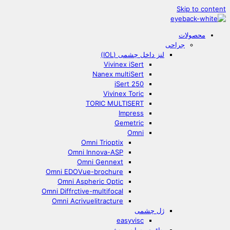
Skip to content
محصولات
جراحی
لنز داخل چشمی (IOL)
Vivinex iSert
Nanex multiSert
iSert 250
Vivinex Toric
TORIC MULTISERT
Impress
Gemetric
Omni
Omni Trioptix
Omni Innova-ASP
Omni Gennext
Omni EDOVue-brochure
Omni Aspheric Optic
Omni Diffrctive-multifocal
Omni Acrivuelitracture
ژل چشمی
easyvisc