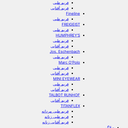
فریم طبی
فریم آفتابی
Fineline
فریم طبی
FREIGEIST
فریم طبی
HUMPHREY’S
فریم طبی
فریم آفتابی
Jos. Eschenbach
فریم طبی
Marc O‘Polo
فریم طبی
فریم آفتابی
MINI EYEWEAR
فریم طبی
فریم آفتابی
TALBOT RUNHOF
فریم آفتابی
TITANFLEX
فریم طبی مردانه
فریم طبی زنانه
فریم آفتابی زنانه
وبلاگ