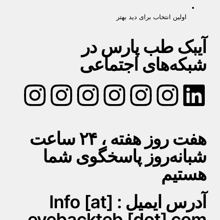
اولین انتخاب برای دید بهتر
آیبک طب پارس در
شبکه‌های اجتماعی
هفت روز هفته ، ۲۴ ساعت
شبانه‌روز پاسخگوی شما
هستیم
آدرس ایمیل : Info [at]
eyebackteb [dot] com