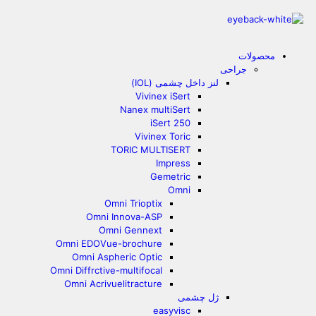
محصولات
جراحی
لنز داخل چشمی (IOL)
Vivinex iSert
Nanex multiSert
iSert 250
Vivinex Toric
TORIC MULTISERT
Impress
Gemetric
Omni
Omni Trioptix
Omni Innova-ASP
Omni Gennext
Omni EDOVue-brochure
Omni Aspheric Optic
Omni Diffrctive-multifocal
Omni Acrivuelitracture
ژل چشمی
easyvisc