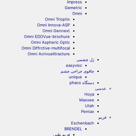
Impress
Gemetric
Omni
Omni Trioptix
Omni Innova-ASP
Omni Gennext
Omni EDOVue-brochure
Omni Aspheric Optic
Omni Diffrctive-multifocal
Omni Acrivuelitracture
ژل چشمی
easyvisc
چاقوی جراحی چشم
unique
دستگاه phaco
عدسی
Hoya
Maxxee
Utah
Pentax
فریم
Eschenbach
BRENDEL
فریم طبی