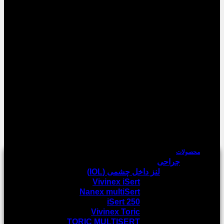
محصولات
جراحی
لنز داخل چشمی (IOL)
Vivinex iSert
Nanex multiSert
iSert 250
Vivinex Toric
TORIC MULTISERT