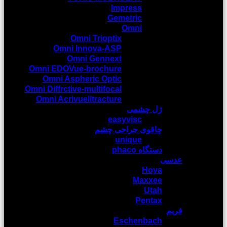
Impress
Gemetric
Omni
Omni Trioptix
Omni Innova-ASP
Omni Gennext
Omni EDOVue-brochure
Omni Aspheric Optic
Omni Diffrctive-multifocal
Omni Acrivuelitracture
ژل چشمی
easyvisc
چاقوی جراحی چشم
unique
دستگاه phaco
عدسی
Hoya
Maxxee
Utah
Pentax
فریم
Eschenbach