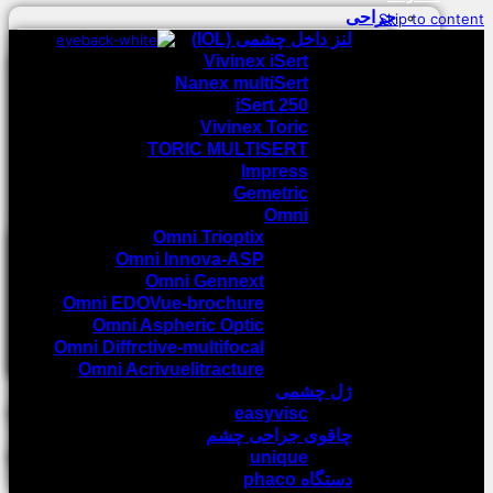
جراحی
Skip to content
لنز داخل چشمی (IOL)
Vivinex iSert
Nanex multiSert
iSert 250
Vivinex Toric
TORIC MULTISERT
Impress
Gemetric
Omni
Omni Trioptix
Omni Innova-ASP
Omni Gennext
Omni EDOVue-brochure
Omni Aspheric Optic
Omni Diffrctive-multifocal
Omni Acrivuelitracture
ژل چشمی
easyvisc
چاقوی جراحی چشم
unique
دستگاه phaco