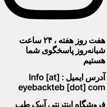
هفت روز هفته ، ۲۴ ساعت
شبانه‌روز پاسخگوی شما
هستیم
آدرس ایمیل : Info [at]
eyebackteb [dot] com
فروشگاه اینترنتی آیبک طب