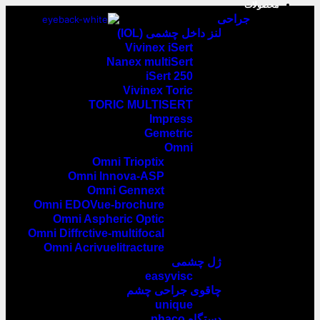
محصولات
جراحی
لنز داخل چشمی (IOL)
Vivinex iSert
Nanex multiSert
iSert 250
Vivinex Toric
TORIC MULTISERT
Impress
Gemetric
Omni
Omni Trioptix
Omni Innova-ASP
Omni Gennext
Omni EDOVue-brochure
Omni Aspheric Optic
Omni Diffrctive-multifocal
Omni Acrivuelitracture
ژل چشمی
easyvisc
چاقوی جراحی چشم
unique
دستگاه phaco