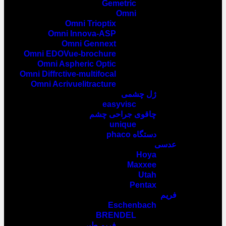
Gemetric
Omni
Omni Trioptix
Omni Innova-ASP
Omni Gennext
Omni EDOVue-brochure
Omni Aspheric Optic
Omni Diffrctive-multifocal
Omni Acrivuelitracture
ژل چشمی
easyvisc
چاقوی جراحی چشم
unique
دستگاه phaco
عدسی
Hoya
Maxxee
Utah
Pentax
فریم
Eschenbach
BRENDEL
فریم طبی