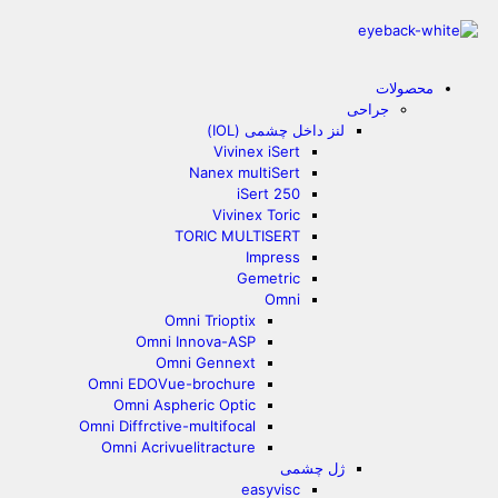
محصولات
جراحی
لنز داخل چشمی (IOL)
Vivinex iSert
Nanex multiSert
iSert 250
Vivinex Toric
TORIC MULTISERT
Impress
Gemetric
Omni
Omni Trioptix
Omni Innova-ASP
Omni Gennext
Omni EDOVue-brochure
Omni Aspheric Optic
Omni Diffrctive-multifocal
Omni Acrivuelitracture
ژل چشمی
easyvisc