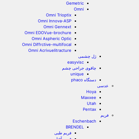
Gemetric
Omni
Omni Trioptix
Omni Innova-ASP
Omni Gennext
Omni EDOVue-brochure
Omni Aspheric Optic
Omni Diffrctive-multifocal
Omni Acrivuelitracture
ژل چشمی
easyvisc
چاقوی جراحی چشم
unique
دستگاه phaco
عدسی
Hoya
Maxxee
Utah
Pentax
فریم
Eschenbach
BRENDEL
فریم طبی
فریم آفتابی