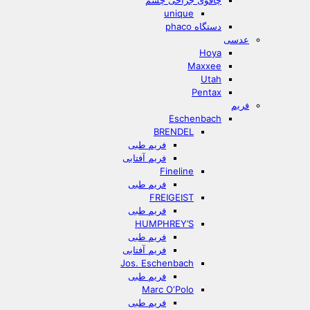
چاقوی جراحی چشم
unique
دستگاه phaco
عدسی
Hoya
Maxxee
Utah
Pentax
فریم
Eschenbach
BRENDEL
فریم طبی
فریم آفتابی
Fineline
فریم طبی
FREIGEIST
فریم طبی
HUMPHREY’S
فریم طبی
فریم آفتابی
Jos. Eschenbach
فریم طبی
Marc O‘Polo
فریم طبی