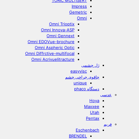
TORIC MULTISERT
Impress
Gemetric
Omni
Omni Trioptix
Omni Innova-ASP
Omni Gennext
Omni EDOVue-brochure
Omni Aspheric Optic
Omni Diffrctive-multifocal
Omni Acrivuelitracture
ژل چشمی
easyvisc
چاقوی جراحی چشم
unique
دستگاه phaco
عدسی
Hoya
Maxxee
Utah
Pentax
فریم
Eschenbach
BRENDEL