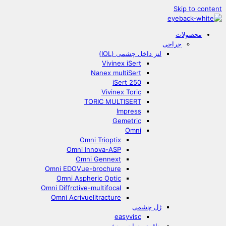
Skip to content
محصولات
جراحی
لنز داخل چشمی (IOL)
Vivinex iSert
Nanex multiSert
iSert 250
Vivinex Toric
TORIC MULTISERT
Impress
Gemetric
Omni
Omni Trioptix
Omni Innova-ASP
Omni Gennext
Omni EDOVue-brochure
Omni Aspheric Optic
Omni Diffrctive-multifocal
Omni Acrivuelitracture
ژل چشمی
easyvisc