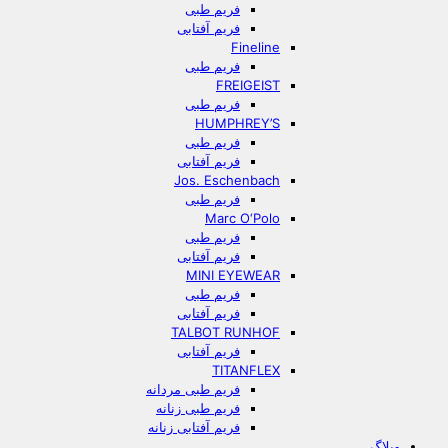
فریم طبی
فریم آفتابی
Fineline
فریم طبی
FREIGEIST
فریم طبی
HUMPHREY’S
فریم طبی
فریم آفتابی
Jos. Eschenbach
فریم طبی
Marc O‘Polo
فریم طبی
فریم آفتابی
MINI EYEWEAR
فریم طبی
فریم آفتابی
TALBOT RUNHOF
فریم آفتابی
TITANFLEX
فریم طبی مردانه
فریم طبی زنانه
فریم آفتابی زنانه
وبلاگ