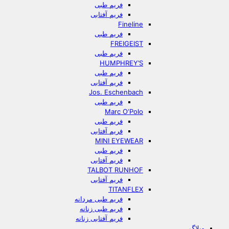
فریم طبی
فریم آفتابی
Fineline
فریم طبی
FREIGEIST
فریم طبی
HUMPHREY’S
فریم طبی
فریم آفتابی
Jos. Eschenbach
فریم طبی
Marc O‘Polo
فریم طبی
فریم آفتابی
MINI EYEWEAR
فریم طبی
فریم آفتابی
TALBOT RUNHOF
فریم آفتابی
TITANFLEX
فریم طبی مردانه
فریم طبی زنانه
فریم آفتابی زنانه
وبلاگ