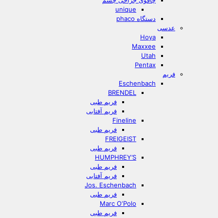
چاقوی جراحی چشم
unique
دستگاه phaco
عدسی
Hoya
Maxxee
Utah
Pentax
فریم
Eschenbach
BRENDEL
فریم طبی
فریم آفتابی
Fineline
فریم طبی
FREIGEIST
فریم طبی
HUMPHREY’S
فریم طبی
فریم آفتابی
Jos. Eschenbach
فریم طبی
Marc O‘Polo
فریم طبی