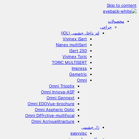
Skip to content
محصولات
جراحی
لنز داخل چشمی (IOL)
Vivinex iSert
Nanex multiSert
iSert 250
Vivinex Toric
TORIC MULTISERT
Impress
Gemetric
Omni
Omni Trioptix
Omni Innova-ASP
Omni Gennext
Omni EDOVue-brochure
Omni Aspheric Optic
Omni Diffrctive-multifocal
Omni Acrivuelitracture
ژل چشمی
easyvisc