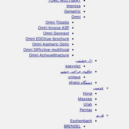
TORIC MULTISERT
Impress
Gemetric
Omni
Omni Trioptix
Omni Innova-ASP
Omni Gennext
Omni EDOVue-brochure
Omni Aspheric Optic
Omni Diffrctive-multifocal
Omni Acrivuelitracture
ژل چشمی
easyvisc
چاقوی جراحی چشم
unique
دستگاه phaco
عدسی
Hoya
Maxxee
Utah
Pentax
فریم
Eschenbach
BRENDEL