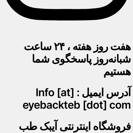
هفت روز هفته ، ۲۴ ساعت
شبانه‌روز پاسخگوی شما
هستیم
آدرس ایمیل : Info [at]
eyebackteb [dot] com
فروشگاه اینترنتی آیبک طب