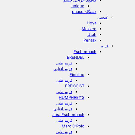
چاقوی جراحی چشم
unique
دستگاه phaco
عدسی
Hoya
Maxxee
Utah
Pentax
فریم
Eschenbach
BRENDEL
فریم طبی
فریم آفتابی
Fineline
فریم طبی
FREIGEIST
فریم طبی
HUMPHREY’S
فریم طبی
فریم آفتابی
Jos. Eschenbach
فریم طبی
Marc O‘Polo
فریم طبی