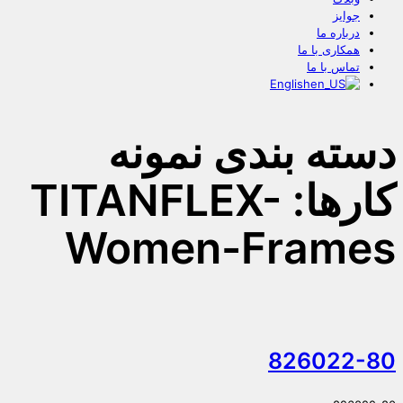
جوایز
درباره ما
همکاری با ما
تماس با ما
English
دسته بندی نمونه
کارها: TITANFLEX-
Women-Frames
826022-80