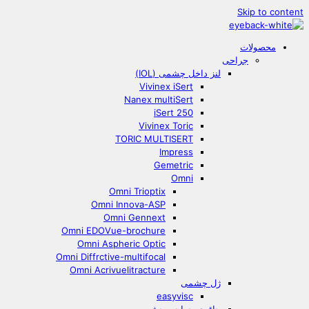
Skip to content
محصولات
جراحی
لنز داخل چشمی (IOL)
Vivinex iSert
Nanex multiSert
iSert 250
Vivinex Toric
TORIC MULTISERT
Impress
Gemetric
Omni
Omni Trioptix
Omni Innova-ASP
Omni Gennext
Omni EDOVue-brochure
Omni Aspheric Optic
Omni Diffrctive-multifocal
Omni Acrivuelitracture
ژل چشمی
easyvisc