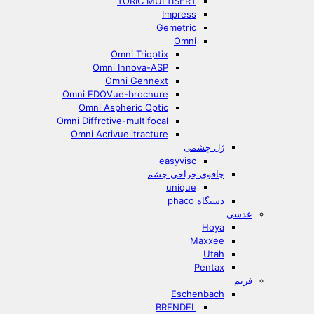
TORIC MULTISERT
Impress
Gemetric
Omni
Omni Trioptix
Omni Innova-ASP
Omni Gennext
Omni EDOVue-brochure
Omni Aspheric Optic
Omni Diffrctive-multifocal
Omni Acrivuelitracture
ژل چشمی
easyvisc
چاقوی جراحی چشم
unique
دستگاه phaco
عدسی
Hoya
Maxxee
Utah
Pentax
فریم
Eschenbach
BRENDEL