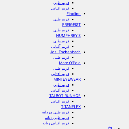
فریم طبی
فریم آفتابی
Fineline
فریم طبی
FREIGEIST
فریم طبی
HUMPHREY’S
فریم طبی
فریم آفتابی
Jos. Eschenbach
فریم طبی
Marc O‘Polo
فریم طبی
فریم آفتابی
MINI EYEWEAR
فریم طبی
فریم آفتابی
TALBOT RUNHOF
فریم آفتابی
TITANFLEX
فریم طبی مردانه
فریم طبی زنانه
فریم آفتابی زنانه
وبلاگ