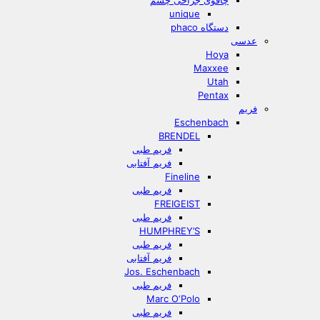
چاقوی جراحی چشم
unique
دستگاه phaco
عدسی
Hoya
Maxxee
Utah
Pentax
فریم
Eschenbach
BRENDEL
فریم طبی
فریم آفتابی
Fineline
فریم طبی
FREIGEIST
فریم طبی
HUMPHREY’S
فریم طبی
فریم آفتابی
Jos. Eschenbach
فریم طبی
Marc O‘Polo
فریم طبی