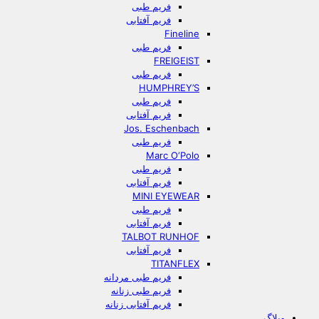
فریم طبی
فریم آفتابی
Fineline
فریم طبی
FREIGEIST
فریم طبی
HUMPHREY’S
فریم طبی
فریم آفتابی
Jos. Eschenbach
فریم طبی
Marc O‘Polo
فریم طبی
فریم آفتابی
MINI EYEWEAR
فریم طبی
فریم آفتابی
TALBOT RUNHOF
فریم آفتابی
TITANFLEX
فریم طبی مردانه
فریم طبی زنانه
فریم آفتابی زنانه
وبلاگ