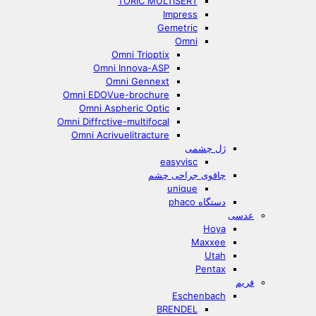
TORIC MULTISERT
Impress
Gemetric
Omni
Omni Trioptix
Omni Innova-ASP
Omni Gennext
Omni EDOVue-brochure
Omni Aspheric Optic
Omni Diffrctive-multifocal
Omni Acrivuelitracture
ژل چشمی
easyvisc
چاقوی جراحی چشم
unique
دستگاه phaco
عدسی
Hoya
Maxxee
Utah
Pentax
فریم
Eschenbach
BRENDEL