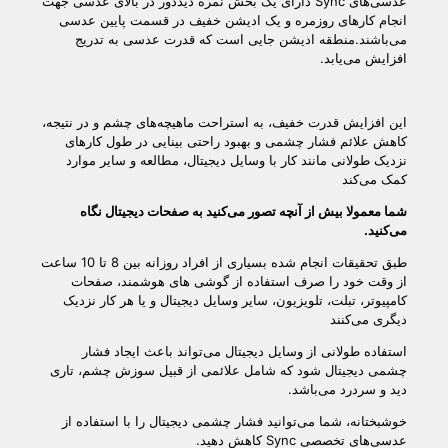
عدسی‌های Sync دارای یک بخش نمره دیددور در بالای عدسی جهت
انجام کارهای روزمره و یک ادیشن خفیف در قسمت پایین عدسی
می‌باشند.منطقه ادیشن جایی است که قدرت عدسی به تدریج
افزایش می‌یابد.
این افزایش قدرت خفیف، به استراحت ماهیچه‌های چشم و در نتیجه،
کاهش علائم فشار چشمی و بهبود راحتی بینایی در طول کارهای
نزدیک طولانی مانند کار با وسایل دیجیتال، مطالعه و سایر موارد
کمک می‌کند
شما معمولا بیش از آنچه تصور می‌کنید به صفحات دیجیتال نگاه
می‌کنید
.
طبق تحقیقات انجام شده بسیاری از افراد روزانه بین 8 تا 10 ساعت
از وقت خود را صرف استفاده از گوشی های هوشمند، صفحات
کامپیوتر، تبلت، تلویزیون، سایر وسایل دیجیتال و یا هر کار نزدیک
دیگری می‌کنند
استفاده طولانی از وسایل دیجیتال می‌تواند باعث ایجاد فشار
چشمی دیجیتال شود که شامل علائمی از قبیل سوزش چشم، تاری
دید و سردرد می‌باشد.
خوشبختانه، شما می‌‌‌توانید فشار چشمی دیجیتال را با استفاده از
عدسی‌های تخصصی Sync کاهش دهید.