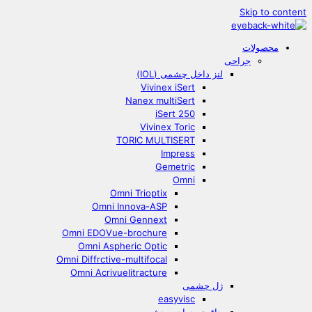
Skip to content
محصولات
جراحی
لنز داخل چشمی (IOL)
Vivinex iSert
Nanex multiSert
iSert 250
Vivinex Toric
TORIC MULTISERT
Impress
Gemetric
Omni
Omni Trioptix
Omni Innova-ASP
Omni Gennext
Omni EDOVue-brochure
Omni Aspheric Optic
Omni Diffrctive-multifocal
Omni Acrivuelitracture
ژل چشمی
easyvisc