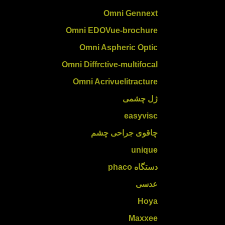
Omni Gennext
Omni EDOVue-brochure
Omni Aspheric Optic
Omni Diffrctive-multifocal
Omni Acrivuelitracture
ژل چشمی
easyvisc
چاقوی جراحی چشم
unique
دستگاه phaco
عدسی
Hoya
Maxxee