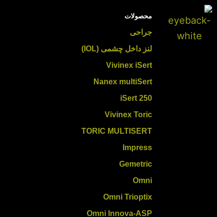
محصولات
جراحی
لنز داخل چشمی (IOL)
Vivinex iSert
Nanex multiSert
iSert 250
Vivinex Toric
TORIC MULTISERT
Impress
Gemetric
Omni
Omni Trioptix
Omni Innova-ASP