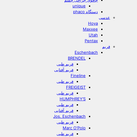
چاقوی جراحی چشم
unique
دستگاه phaco
عدسی
Hoya
Maxxee
Utah
Pentax
فریم
Eschenbach
BRENDEL
فریم طبی
فریم آفتابی
Fineline
فریم طبی
FREIGEIST
فریم طبی
HUMPHREY’S
فریم طبی
فریم آفتابی
Jos. Eschenbach
فریم طبی
Marc O‘Polo
فریم طبی