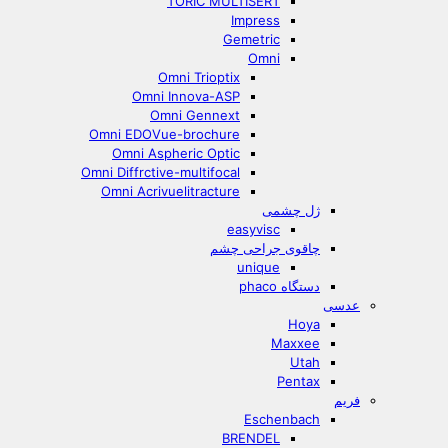
TORIC MULTISERT
Impress
Gemetric
Omni
Omni Trioptix
Omni Innova-ASP
Omni Gennext
Omni EDOVue-brochure
Omni Aspheric Optic
Omni Diffrctive-multifocal
Omni Acrivuelitracture
ژل چشمی
easyvisc
چاقوی جراحی چشم
unique
دستگاه phaco
عدسی
Hoya
Maxxee
Utah
Pentax
فریم
Eschenbach
BRENDEL