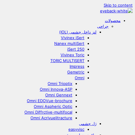
Skip to content
محصولات
جراحی
لنز داخل چشمی (IOL)
Vivinex iSert
Nanex multiSert
iSert 250
Vivinex Toric
TORIC MULTISERT
Impress
Gemetric
Omni
Omni Trioptix
Omni Innova-ASP
Omni Gennext
Omni EDOVue-brochure
Omni Aspheric Optic
Omni Diffrctive-multifocal
Omni Acrivuelitracture
ژل چشمی
easyvisc