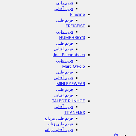
فریم طبی
فریم آفتابی
Fineline
فریم طبی
FREIGEIST
فریم طبی
HUMPHREY’S
فریم طبی
فریم آفتابی
Jos. Eschenbach
فریم طبی
Marc O‘Polo
فریم طبی
فریم آفتابی
MINI EYEWEAR
فریم طبی
فریم آفتابی
TALBOT RUNHOF
فریم آفتابی
TITANFLEX
فریم طبی مردانه
فریم طبی زنانه
فریم آفتابی زنانه
وبلاگ