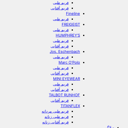
فریم طبی
فریم آفتابی
Fineline
فریم طبی
FREIGEIST
فریم طبی
HUMPHREY’S
فریم طبی
فریم آفتابی
Jos. Eschenbach
فریم طبی
Marc O‘Polo
فریم طبی
فریم آفتابی
MINI EYEWEAR
فریم طبی
فریم آفتابی
TALBOT RUNHOF
فریم آفتابی
TITANFLEX
فریم طبی مردانه
فریم طبی زنانه
فریم آفتابی زنانه
وبلاگ