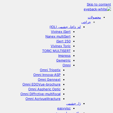
Skip to content
محصولات
جراحی
لنز داخل چشمی (IOL)
Vivinex iSert
Nanex multiSert
iSert 250
Vivinex Toric
TORIC MULTISERT
Impress
Gemetric
Omni
Omni Trioptix
Omni Innova-ASP
Omni Gennext
Omni EDOVue-brochure
Omni Aspheric Optic
Omni Diffrctive-multifocal
Omni Acrivuelitracture
ژل چشمی
easyvisc