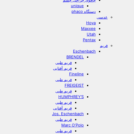
چاقوی جراحی چشم
unique
دستگاه phaco
عدسی
Hoya
Maxxee
Utah
Pentax
فریم
Eschenbach
BRENDEL
فریم طبی
فریم آفتابی
Fineline
فریم طبی
FREIGEIST
فریم طبی
HUMPHREY’S
فریم طبی
فریم آفتابی
Jos. Eschenbach
فریم طبی
Marc O‘Polo
فریم طبی