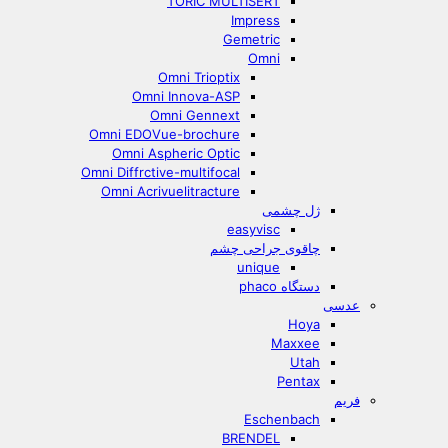
TORIC MULTISERT
Impress
Gemetric
Omni
Omni Trioptix
Omni Innova-ASP
Omni Gennext
Omni EDOVue-brochure
Omni Aspheric Optic
Omni Diffrctive-multifocal
Omni Acrivuelitracture
ژل چشمی
easyvisc
چاقوی جراحی چشم
unique
دستگاه phaco
عدسی
Hoya
Maxxee
Utah
Pentax
فریم
Eschenbach
BRENDEL