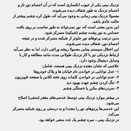
نزدیک بینی یکی از عیوب انکساری است که در آن اجسام دور تار و
اجسام نزدیک به طور شفاف دیده می‌شوند.
معمولا نزدیک بینی زمانی به وجود می‌آید که، طول کره چشم بیشتر از
حالت عادی باشد.
این بدین معنی است که، نور نمی‌تواند به طور مناسب بر روی بافت
حساس به نور پشت چشم (شبکیه) متمرکز شود.
بدین ترتیب پرتو‌های نور جلوتر از شبکیه متمرکز شده و در نتیجه
اجسام دور، شفاف دیده نمی‌شوند.
این اختلال سیستم بینایی معمولا ریشه وراثتی دارد، اما به نظر می‌آید
ارتباط نزدیکی نیز با کار نزدیک طولانی مدت مانند مطالعه و کار با
وسایل دیجیتال وجود دارد.
علائمی که نشان دهنده نزدیک بینی هستند، شامل:
۱- عدل توانایی در خواندن نام خیابان ها و پلاک خودروها
۲- عدم توانایی در خواندن
کلمات روی تخته کلاس یا صفحه تلویزیون
۳- تنگ کردن چشم جهت بهبود دید
۴- سردردهای مکرر یا خستگی چشم
در بیشتر موارد نزدیک بینی توسط عدسی‌های مقعر (منفی) اصلاح
می‌شود.
این عدسی‌ها پرتوهای نور را مجددا و به درستی بر روی شبکیه متمرکز
می‌کند.
در نزدیک بینی ، نمره چشم یک عدد منفی خواهد بود.