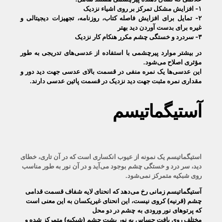
۱- افزایش مشکل تمرکز بر روی اشیاء نزدیک
۲- تمایل برای افزایش فاصله کتاب، روزنامه، تجهیزات
دیجیتالی و
غیره برای بدست آوردن دید بهتر
۳- سردرد و خستگی چشم مکرر هنکام کار نزدیک
در بیشتر موارد پیرچشمی با استفاده از عدسی‌های تدریجی به طور
مؤثری اصلاح می‌شود.
این عدسی‌ها یک نمره منفی در قسمت بالای عدسی جهت دید دور و
مقداری نمره مثبت جهت دید نزدیک در قسمت پائین عدسی دارند.
آستیگماتیسم
استیگماتیسم یک نمونه از عیوب انکساری است که در آن تاری، خطای
دید، سر درد و خستگی چشم بوجود می‌آید و در آن نور به طور مناسب
روی شبکیه متمرکز نمی‌شود.
آستیگماتیسم زمانی رخ می‌دهد که انحنای لایه شفاف قسمت قدامی
چشم (قرنیه) کروی نیست، این انحنای غیریکسان به این معنی است
که پرتوهای نور ورودی به
چشم در دو محل
مختلف روی بافت حساس به نور پشت چشم (شبکیه) متمرکز شده و