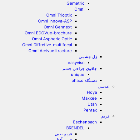
Gemetric
Omni
Omni Trioptix
Omni Innova-ASP
Omni Gennext
Omni EDOVue-brochure
Omni Aspheric Optic
Omni Diffrctive-multifocal
Omni Acrivuelitracture
ژل چشمی
easyvisc
چاقوی جراحی چشم
unique
دستگاه phaco
عدسی
Hoya
Maxxee
Utah
Pentax
فریم
Eschenbach
BRENDEL
فریم طبی
فریم آفتابی