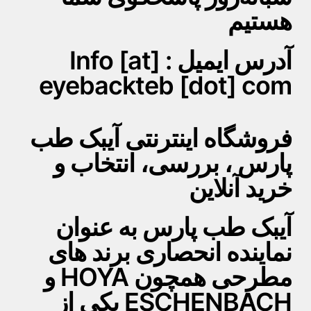
هستیم
آدرس ایمیل : Info [at]
eyebackteb [dot] com
فروشگاه اینترنتی آیبک طب
پارس ، بررسی، انتخاب و
خرید آنلاین
آیبک طب پارس به عنوان
نماینده انحصاری برند های
مطرحی همچون HOYA و
ESCHENBACH یکی از