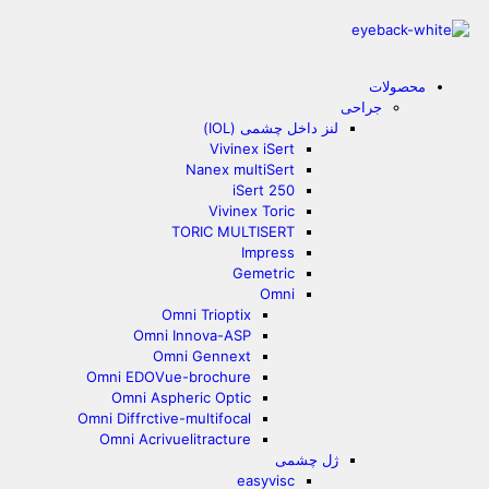
محصولات
جراحی
لنز داخل چشمی (IOL)
Vivinex iSert
Nanex multiSert
iSert 250
Vivinex Toric
TORIC MULTISERT
Impress
Gemetric
Omni
Omni Trioptix
Omni Innova-ASP
Omni Gennext
Omni EDOVue-brochure
Omni Aspheric Optic
Omni Diffrctive-multifocal
Omni Acrivuelitracture
ژل چشمی
easyvisc