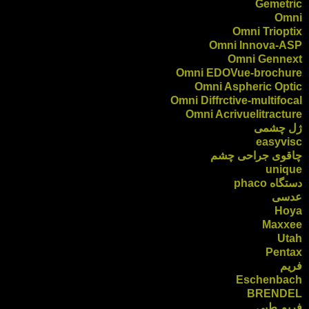
Gemetric
Omni
Omni Trioptix
Omni Innova-ASP
Omni Gennext
Omni EDOVue-brochure
Omni Aspheric Optic
Omni Diffrctive-multifocal
Omni Acrivuelitracture
ژل چشمی
easyvisc
چاقوی جراحی چشم
unique
دستگاه phaco
عدسی
Hoya
Maxxee
Utah
Pentax
فریم
Eschenbach
BRENDEL
فریم طبی