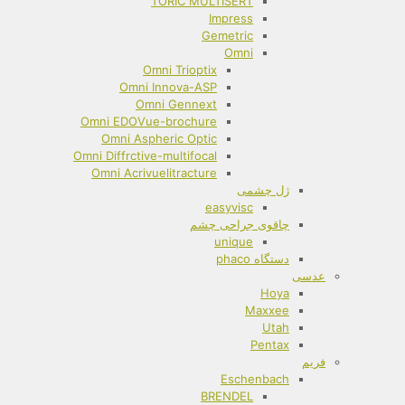
TORIC MULTISERT
Impress
Gemetric
Omni
Omni Trioptix
Omni Innova-ASP
Omni Gennext
Omni EDOVue-brochure
Omni Aspheric Optic
Omni Diffrctive-multifocal
Omni Acrivuelitracture
ژل چشمی
easyvisc
چاقوی جراحی چشم
unique
دستگاه phaco
عدسی
Hoya
Maxxee
Utah
Pentax
فریم
Eschenbach
BRENDEL