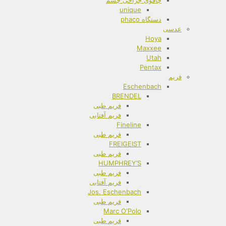
چاقوی جراحی چشم
unique
دستگاه phaco
عدسی
Hoya
Maxxee
Utah
Pentax
فریم
Eschenbach
BRENDEL
فریم طبی
فریم آفتابی
Fineline
فریم طبی
FREIGEIST
فریم طبی
HUMPHREY’S
فریم طبی
فریم آفتابی
Jos. Eschenbach
فریم طبی
Marc O‘Polo
فریم طبی