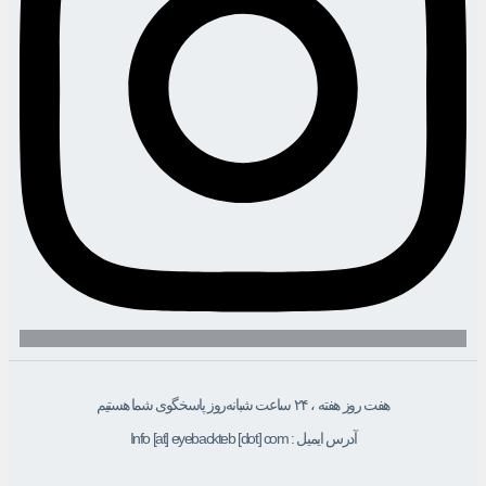
هفت روز هفته ، ۲۴ ساعت شبانه‌روز پاسخگوی شما هستیم
آدرس ایمیل : Info [at] eyebackteb [dot] com