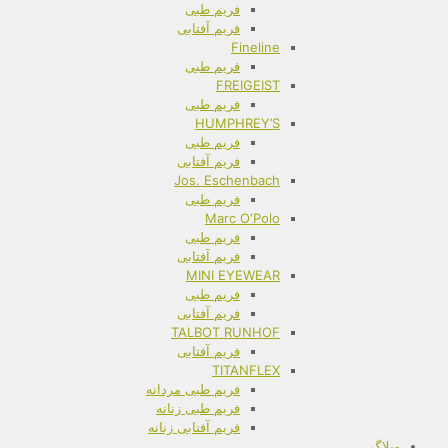
فریم طبی
فریم آفتابی
Fineline
فریم طبی
FREIGEIST
فریم طبی
HUMPHREY’S
فریم طبی
فریم آفتابی
Jos. Eschenbach
فریم طبی
Marc O‘Polo
فریم طبی
فریم آفتابی
MINI EYEWEAR
فریم طبی
فریم آفتابی
TALBOT RUNHOF
فریم آفتابی
TITANFLEX
فریم طبی مردانه
فریم طبی زنانه
فریم آفتابی زنانه
وبلاگ