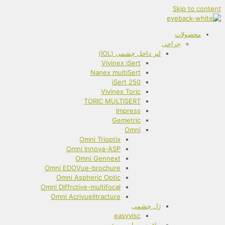
Skip to content
محصولات
جراحی
لنز داخل چشمی (IOL)
Vivinex iSert
Nanex multiSert
iSert 250
Vivinex Toric
TORIC MULTISERT
Impress
Gemetric
Omni
Omni Trioptix
Omni Innova-ASP
Omni Gennext
Omni EDOVue-brochure
Omni Aspheric Optic
Omni Diffrctive-multifocal
Omni Acrivuelitracture
ژل چشمی
easyvisc